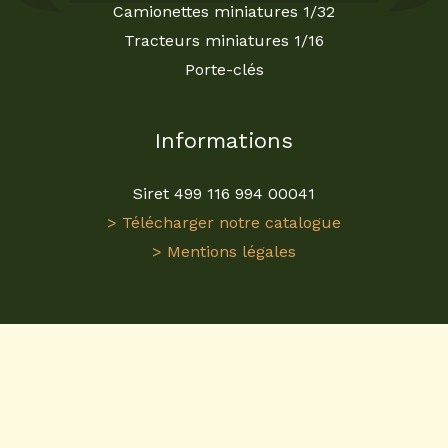
Camionettes miniatures 1/32
Tracteurs miniatures 1/16
Porte-clés
Informations
Siret 499 116 994 00041
> Télécharger notre catalogue
> Mentions légales
Visitez
ReplicaGri
pour une expérience unique dans
l'univers des
miniatures agricoles
. En tant que
grossiste en miniatures agricoles
, nous proposons
une gamme étendue de
tracteurs miniatures 1/32
et plus. Nos modèles sont conçus avec précision