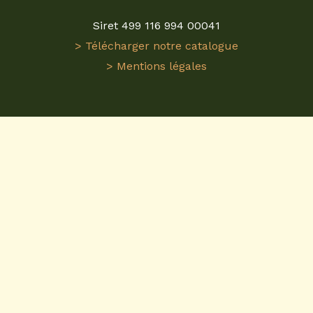
Siret 499 116 994 00041
> Télécharger notre catalogue
> Mentions légales
Visitez
ReplicaGri
pour une expérience unique dans
l'univers des
miniatures agricoles
. En tant que
grossiste en miniatures agricoles
, nous proposons
une gamme étendue de
tracteurs miniatures 1/32
et plus. Nos modèles sont conçus avec précision
pour refléter fidèlement les machines agricoles
réelles. Que vous soyez collectionneur ou
passionné, ReplicaGri est votre destination pour des
miniatures agricoles
de qualité. Nos répliques de
tracteurs miniatures
sont idéales pour enrichir
toute collection. ReplicaGri, le spécialiste des
tracteurs miniatures 1/32
et des miniatures
agricoles.