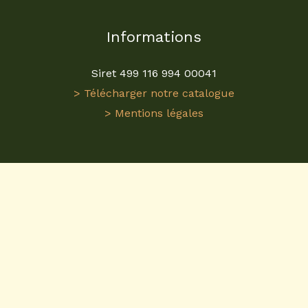
Informations
Siret 499 116 994 00041
> Télécharger notre catalogue
> Mentions légales
Visitez
ReplicaGri
pour une expérience unique dans
l'univers des
miniatures agricoles
. En tant que
grossiste en miniatures agricoles
, nous proposons
une gamme étendue de
tracteurs miniatures 1/32
et plus. Nos modèles sont conçus avec précision
pour refléter fidèlement les machines agricoles
réelles. Que vous soyez collectionneur ou
passionné, ReplicaGri est votre destination pour des
miniatures agricoles
de qualité. Nos répliques de
tracteurs miniatures
sont idéales pour enrichir