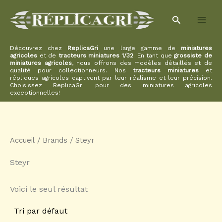
Aller
Rechercher
au
contenu
Découvrez chez
ReplicaGri
une large gamme de
miniatures
agricoles
et de
tracteurs miniatures 1/32
. En tant que
grossiste de
miniatures agricoles
, nous offrons des modèles détaillés et de
qualité pour collectionneurs. Nos
tracteurs miniatures
et
répliques agricoles captivent par leur réalisme et leur précision.
Choisissez ReplicaGri pour des miniatures agricoles
exceptionnelles!
Accueil
/ Brands / Steyr
Steyr
Voici le seul résultat