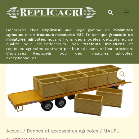
Aller
Rechercher
au
contenu
Découvrez chez
ReplicaGri
une large gamme de
miniatures
agricoles
et de
tracteurs miniatures 1/32
. En tant que
grossiste de
miniatures agricoles
, nous offrons des modèles détaillés et de
qualité pour collectionneurs. Nos
tracteurs miniatures
et
répliques agricoles captivent par leur réalisme et leur précision.
Choisissez ReplicaGri pour des miniatures agricoles
exceptionnelles!
Accueil
/
Bennes et accessoires agricoles
/ MAUPU –