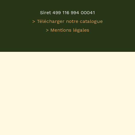
Siret 499 116 994 00041
> Télécharger notre catalogue
> Mentions légales
Visitez
ReplicaGri
pour une expérience unique dans
l'univers des
miniatures agricoles
. En tant que
grossiste en miniatures agricoles
, nous proposons
une gamme étendue de
tracteurs miniatures 1/32
et plus. Nos modèles sont conçus avec précision
pour refléter fidèlement les machines agricoles
réelles. Que vous soyez collectionneur ou
passionné, ReplicaGri est votre destination pour des
miniatures agricoles
de qualité. Nos répliques de
tracteurs miniatures
sont idéales pour enrichir
toute collection. ReplicaGri, le spécialiste des
tracteurs miniatures 1/32
et des miniatures
agricoles.