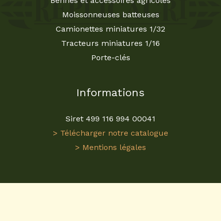
Bennes et accessoires agricoles
Moissonneuses batteuses
Camionettes miniatures 1/32
Tracteurs miniatures 1/16
Porte-clés
Informations
Siret 499 116 994 00041
> Télécharger notre catalogue
> Mentions légales
Visitez
ReplicaGri
pour une expérience unique dans
l'univers des
miniatures agricoles
. En tant que
grossiste en miniatures agricoles
, nous proposons