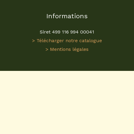
Informations
Siret 499 116 994 00041
> Télécharger notre catalogue
> Mentions légales
Visitez
ReplicaGri
pour une expérience unique dans
l'univers des
miniatures agricoles
. En tant que
grossiste en miniatures agricoles
, nous proposons
une gamme étendue de
tracteurs miniatures 1/32
et plus. Nos modèles sont conçus avec précision
pour refléter fidèlement les machines agricoles
réelles. Que vous soyez collectionneur ou
passionné, ReplicaGri est votre destination pour des
miniatures agricoles
de qualité. Nos répliques de
tracteurs miniatures
sont idéales pour enrichir