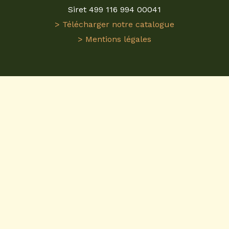
Siret 499 116 994 00041
> Télécharger notre catalogue
> Mentions légales
Visitez
ReplicaGri
pour une expérience unique dans
l'univers des
miniatures agricoles
. En tant que
grossiste en miniatures agricoles
, nous proposons
une gamme étendue de
tracteurs miniatures 1/32
et plus. Nos modèles sont conçus avec précision
pour refléter fidèlement les machines agricoles
réelles. Que vous soyez collectionneur ou
passionné, ReplicaGri est votre destination pour des
miniatures agricoles
de qualité. Nos répliques de
tracteurs miniatures
sont idéales pour enrichir
toute collection. ReplicaGri, le spécialiste des
tracteurs miniatures 1/32
et des miniatures
agricoles.