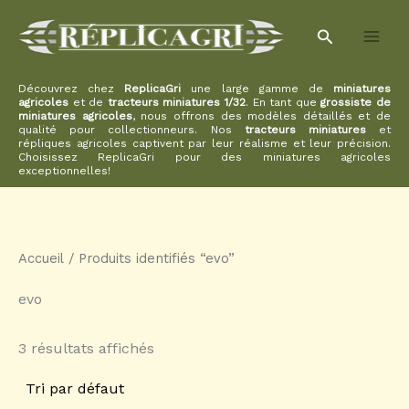
Aller
Rechercher
au
contenu
Découvrez chez
ReplicaGri
une large gamme de
miniatures
agricoles
et de
tracteurs miniatures 1/32
. En tant que
grossiste de
miniatures agricoles
, nous offrons des modèles détaillés et de
qualité pour collectionneurs. Nos
tracteurs miniatures
et
répliques agricoles captivent par leur réalisme et leur précision.
Choisissez ReplicaGri pour des miniatures agricoles
exceptionnelles!
Accueil
/ Produits identifiés “evo”
evo
3 résultats affichés